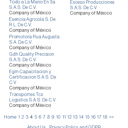
Todo a La Mano En 3a
Exceso Producciones
S.A.S. De C.V.
S.A.S. De C.V.
Company of México
Company of México
Esencia Agricola S. De
R.L. De C.V.
Company of México
Promotora Rua Augusta
S.A. De C.V.
Company of México
Gdh Quality Precision
S.A.S. De C.V.
Company of México
Egm Capacitacion y
Certificacion S.A.S. De
C.V.
Company of México
Transportes Tcs
Logistics S.A.S. De C.V.
Company of México
Home
1
2
3
4
5
6
7
8
9
10
11
12
13
14
15
16
17
18
>>
About Us
Privacy Policy and GDPR