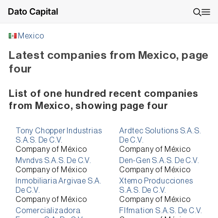
Dato Capital
Mexico
Latest companies from Mexico, page
four
List of one hundred recent companies
from Mexico, showing page four
Tony Chopper Industrias
Ardtec Solutions S.A.S.
S.A.S. De C.V.
De C.V.
Company of México
Company of México
Mvndvs S.A.S. De C.V.
Den-Gen S.A.S. De C.V.
Company of México
Company of México
Inmobiliaria Argivae S.A.
Xtemo Producciones
De C.V.
S.A.S. De C.V.
Company of México
Company of México
Comercializadora
Flfmation S.A.S. De C.V.