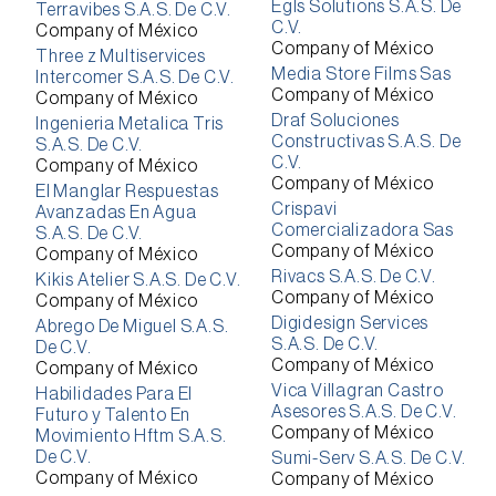
Egls Solutions S.A.S. De
Terravibes S.A.S. De C.V.
C.V.
Company of México
Company of México
Three z Multiservices
Media Store Films Sas
Intercomer S.A.S. De C.V.
Company of México
Company of México
Draf Soluciones
Ingenieria Metalica Tris
Constructivas S.A.S. De
S.A.S. De C.V.
C.V.
Company of México
Company of México
El Manglar Respuestas
Crispavi
Avanzadas En Agua
Comercializadora Sas
S.A.S. De C.V.
Company of México
Company of México
Rivacs S.A.S. De C.V.
Kikis Atelier S.A.S. De C.V.
Company of México
Company of México
Digidesign Services
Abrego De Miguel S.A.S.
S.A.S. De C.V.
De C.V.
Company of México
Company of México
Vica Villagran Castro
Habilidades Para El
Asesores S.A.S. De C.V.
Futuro y Talento En
Company of México
Movimiento Hftm S.A.S.
De C.V.
Sumi-Serv S.A.S. De C.V.
Company of México
Company of México