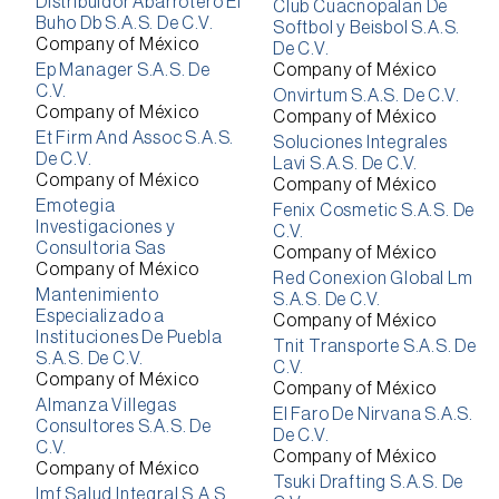
Distribuidor Abarrotero El
Club Cuacnopalan De
Buho Db S.A.S. De C.V.
Softbol y Beisbol S.A.S.
Company of México
De C.V.
Ep Manager S.A.S. De
Company of México
C.V.
Onvirtum S.A.S. De C.V.
Company of México
Company of México
Et Firm And Assoc S.A.S.
Soluciones Integrales
De C.V.
Lavi S.A.S. De C.V.
Company of México
Company of México
Emotegia
Fenix Cosmetic S.A.S. De
Investigaciones y
C.V.
Consultoria Sas
Company of México
Company of México
Red Conexion Global Lm
Mantenimiento
S.A.S. De C.V.
Especializado a
Company of México
Instituciones De Puebla
Tnit Transporte S.A.S. De
S.A.S. De C.V.
C.V.
Company of México
Company of México
Almanza Villegas
El Faro De Nirvana S.A.S.
Consultores S.A.S. De
De C.V.
C.V.
Company of México
Company of México
Tsuki Drafting S.A.S. De
Imf Salud Integral S.A.S.