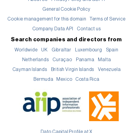
General Cookie Policy
Cookie management for this domain
Terms of Service
Company Data API
Contact us
Search companies and directors from
Worldwide
UK
Gibraltar
Luxembourg
Spain
Netherlands
Curaçao
Panama
Malta
Cayman Islands
British Virgin Islands
Venezuela
Bermuda
Mexico
Costa Rica
Dato Capital Profile at X