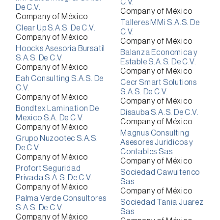
C.V.
De C.V.
Company of México
Company of México
Talleres MMi S.A.S. De
Clear Up S.A.S. De C.V.
C.V.
Company of México
Company of México
Hoocks Asesoria Bursatil
Balanza Economica y
S.A.S. De C.V.
Estable S.A.S. De C.V.
Company of México
Company of México
Eah Consulting S.A.S. De
Cecr Smart Solutions
C.V.
S.A.S. De C.V.
Company of México
Company of México
Bondtex Lamination De
Disauba S.A.S. De C.V.
Mexico S.A. De C.V.
Company of México
Company of México
Magnus Consulting
Grupo Nuzootec S.A.S.
Asesores Juridicos y
De C.V.
Contables Sas
Company of México
Company of México
Profort Seguridad
Sociedad Cawuitenco
Privada S.A.S. De C.V.
Sas
Company of México
Company of México
Palma Verde Consultores
Sociedad Tania Juarez
S.A.S. De C.V.
Sas
Company of México