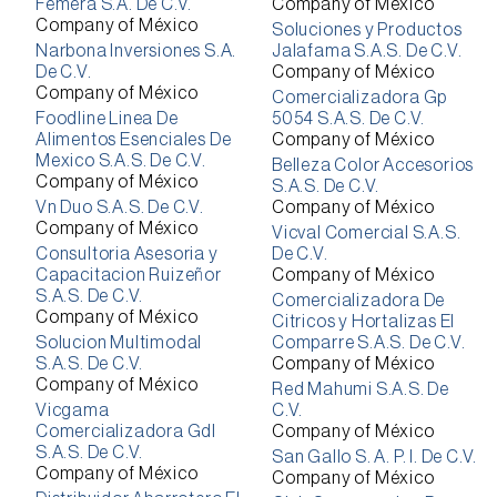
Femera S.A. De C.V.
Company of México
Company of México
Soluciones y Productos
Narbona Inversiones S.A.
Jalafama S.A.S. De C.V.
De C.V.
Company of México
Company of México
Comercializadora Gp
Foodline Linea De
5054 S.A.S. De C.V.
Alimentos Esenciales De
Company of México
Mexico S.A.S. De C.V.
Belleza Color Accesorios
Company of México
S.A.S. De C.V.
Vn Duo S.A.S. De C.V.
Company of México
Company of México
Vicval Comercial S.A.S.
Consultoria Asesoria y
De C.V.
Capacitacion Ruizeñor
Company of México
S.A.S. De C.V.
Comercializadora De
Company of México
Citricos y Hortalizas El
Solucion Multimodal
Comparre S.A.S. De C.V.
S.A.S. De C.V.
Company of México
Company of México
Red Mahumi S.A.S. De
Vicgama
C.V.
Comercializadora Gdl
Company of México
S.A.S. De C.V.
San Gallo S. A. P. I. De C.V.
Company of México
Company of México