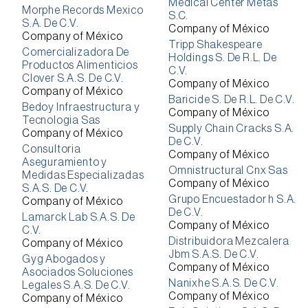
Medical Center Metas
Morphe Records Mexico
S.C.
S.A. De C.V.
Company of México
Company of México
Tripp Shakespeare
Comercializadora De
Holdings S. De R.L. De
Productos Alimenticios
C.V.
Clover S.A.S. De C.V.
Company of México
Company of México
Baricide S. De R.L. De C.V.
Bedoy Infraestructura y
Company of México
Tecnologia Sas
Supply Chain Cracks S.A.
Company of México
De C.V.
Consultoria
Company of México
Aseguramiento y
Omnistructural Cnx Sas
Medidas Especializadas
Company of México
S.A.S. De C.V.
Grupo Encuestador h S.A.
Company of México
De C.V.
Lamarck Lab S.A.S. De
Company of México
C.V.
Distribuidora Mezcalera
Company of México
Jbm S.A.S. De C.V.
Gyg Abogados y
Company of México
Asociados Soluciones
Nanixhe S.A.S. De C.V.
Legales S.A.S. De C.V.
Company of México
Company of México