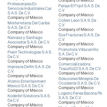
Company of México
Profesionales En
Paraje El Frijol S.A.S. De
Servicios Industriales Car
C.V.
S.A.S. De C.V.
Company of México
Company of México
Cofem Leon S.A.S. De
Miniferreteria Del Caribe
C.V.
S.A.S. De C.V.
Company of México
Company of México
Sos Fracturas S.A.S. De
Narvaez y Santiago
C.V.
Asociados S.A.S. De C.V.
Company of México
Company of México
Promotora Villacarrillo
Piwiit Technologies S.A.S.
S.A. De C.V.
De C.V.
Company of México
Company of México
Comercializadora
Impresos Delfin S.A.S. De
Tosusflo22 S.A.S. De C.V.
C.V.
Company of México
Company of México
Soluciones Minepris De
Atomic Entertainment
Occidente S.A.S. De C.V.
Mexico S.A.S. De C.V.
Company of México
Company of México
Logistic Perea Barona Pb
Koderbit Solutions S.A.S.
S.A.S. De C.V.
De C.V.
Company of México
Company of México